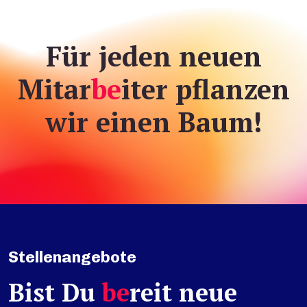
Für jeden neuen
Mitar
be
iter pflanzen
wir einen Baum!
Stellenangebote
Bist Du
be
reit neue