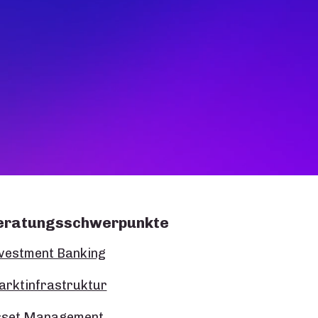
eratungsschwerpunkte
vestment Banking
rktinfrastruktur
sset Management