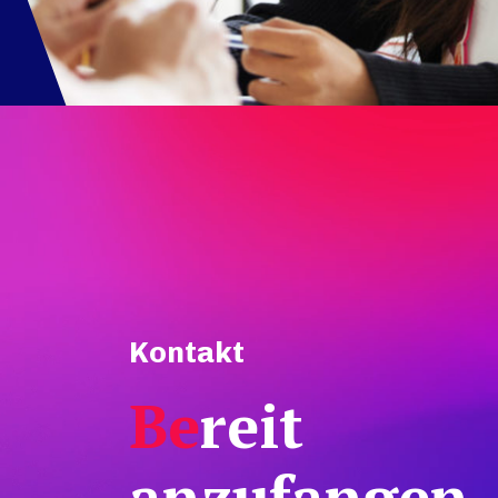
Kontakt
Be
reit
anzufangen