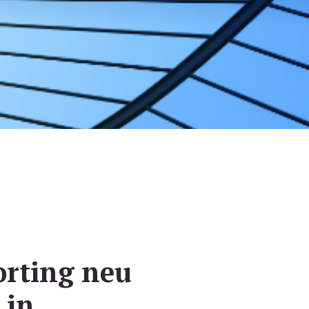
orting neu
 in