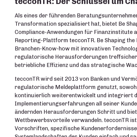
tecconTR: Der Schlüssel um Ch
Als eines der führenden Beratungsunternehmen, 
Transformation spezialisiert hat, bietet Be Sh
Compliance-Anwendungen für Finanzinstitute a
Reporting-Plattform tecconTR. Be Shaping the 
Branchen-Know-how mit innovativen Technolog
regulatorische Herausforderungen treffsicher z
betriebliche Effizienz und das strategische Wa
tecconTR wird seit 2013 von Banken und Vermö
regulatorische Meldeplattform genutzt, sowohl
kontinuierlich weiterentwickelt und integriert
Implementierungserfahrungen all seiner Kunden
ändernden Herausforderungen Schritt und biet
Wettbewerbsvorteile verwandeln. tecconTR ist 
Vorschriften, spezifische Kundenerfordernisse 
Systemlandschaften der Kunden einfach und ras